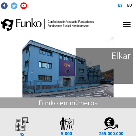
ES
·
EU
Elkar
Funko en números
5.000
255.000.000
45